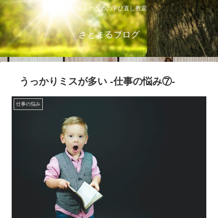
社会人のための学び直し教室
さとまるブログ
うっかりミスが多い ‐仕事の悩み⑦‐
仕事の悩み