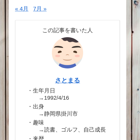
« 4月
7月 »
この記事を書いた人
さとまる
・生年月日
→1992/4/16
・出身
→静岡県掛川市
・趣味
→読書、ゴルフ、自己成長
・来歴