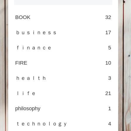
BOOK
32
ｂｕｓｉｎｅｓｓ
17
ｆｉｎａｎｃｅ
5
FIRE
10
ｈｅａｌｔｈ
3
ｌｉｆｅ
21
philosophy
1
ｔｅｃｈｎｏｌｏｇｙ
4