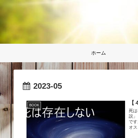
ホーム
2023-05
【
BOOK
死は
説」
です
オス