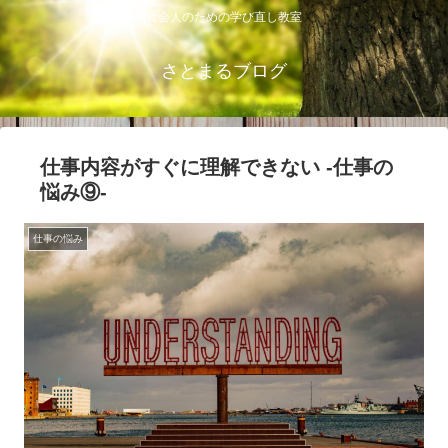
社会人のための学び直し教室
さとまるブログ
仕事内容がすぐに理解できない ‐仕事の
悩み⑨‐
仕事の悩み