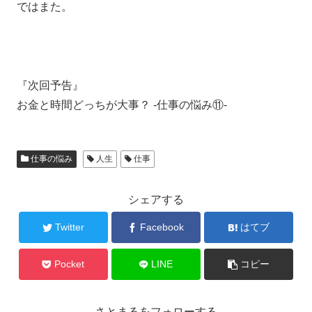
ではまた。
『次回予告』
お金と時間どっちが大事？ ‐仕事の悩み⑪‐
仕事の悩み
人生
仕事
シェアする
Twitter
Facebook
はてブ
Pocket
LINE
コピー
さとまるをフォローする