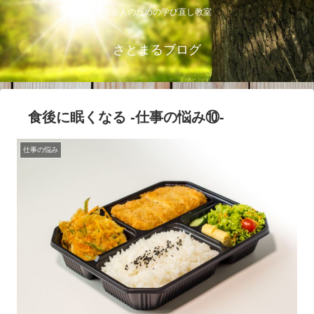
社会人のための学び直し教室
さとまるブログ
食後に眠くなる ‐仕事の悩み⑩‐
仕事の悩み