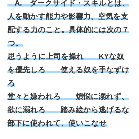
A
. ダークサイド・スキルとは、
人を動かす能力や影響力、空気を支
配する力のこと。
具体的には次の７
つ。
思うように上司を操れ KYな奴
を優先しろ 使える奴
を手なずけ
ろ
堂々と嫌われろ 煩悩に溺れず、
欲に溺れろ 踏み絵から逃げるな
部下に使われて、使いこなせ