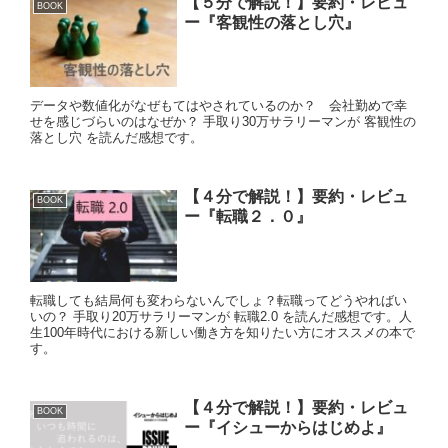
【５分で解説！】要約・レビュ
BOOK
ー『客観性の落とし穴』
データや数値化がなぜもてはやされているのか？ 会社勤めで幸
せを感じづらいのはなぜか？ 手取り30万サラリーマンが 客観性の
落とし穴 を読んだ感想です。
【４分で解説！】要約・レビュ
BOOK
ー『転職２．０』
転職しても結局何も変わらないんでしょ？転職ってどうやればい
いの？ 手取り20万サラリーマンが 転職2.0 を読んだ感想です。人
生100年時代における新しい働き方を知りたい方にオススメの本で
す。
【４分で解説！】要約・レビュ
BOOK
ー『イシューからはじめよ』