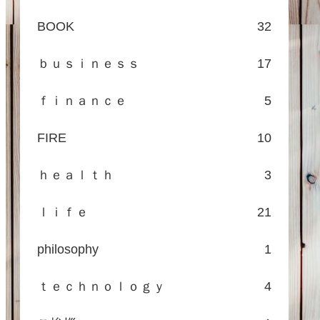
BOOK
32
ｂｕｓｉｎｅｓｓ
17
ｆｉｎａｎｃｅ
5
FIRE
10
ｈｅａｌｔｈ
3
ｌｉｆｅ
21
philosophy
1
ｔｅｃｈｎｏｌｏｇｙ
4