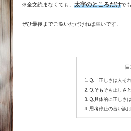
太字のところだけ
※全文読まなくても、
で
ぜひ最後までご覧いただければ幸いです。
目
Q.「正しさは人そ
Q.そもそも正しさ
Q.具体的に正しさ
思考停止の言い訳