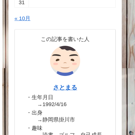
31
« 10月
この記事を書いた人
さとまる
・生年月日
→1992/4/16
・出身
→静岡県掛川市
・趣味